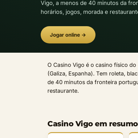
Vigo, a menos de 40 minutos da fron
horários, jogos, morada e restaurant
Jogar online →
O Casino Vigo é o casino físico d
(Galiza, Espanha). Tem roleta, bla
de 40 minutos da fronteira portug
restaurante.
Casino Vigo em resumo