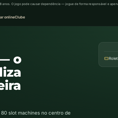
18 anos. O jogo pode causar dependência — jogue de forma responsável e apen
ar online
Clube
 — o
Rolet
liza
eira
e 80 slot machines no centro de