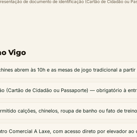
resentação de documento de identificação (Cartão de Cidadão ou Pass
no Vigo
chines abrem às 10h e as mesas de jogo tradicional a partir
ão (Cartão de Cidadão ou Passaporte) — obrigatório à entr
rmitido calções, chinelos, roupa de banho ou fato de treino
ntro Comercial A Laxe, com acesso direto por elevador ao 