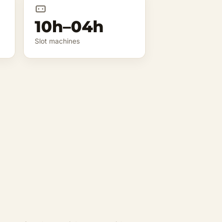
10h–04h
Slot machines