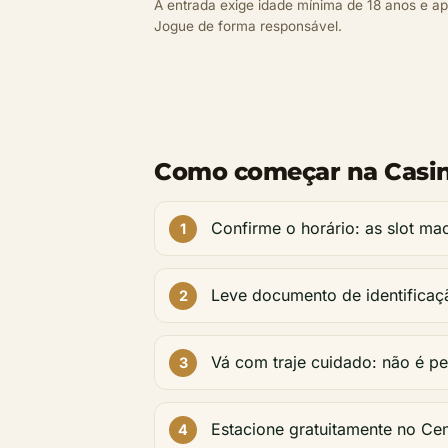
A entrada exige idade mínima de 18 anos e ap
Jogue de forma responsável.
Como começar na Casi
Confirme o horário: as slot ma
Leve documento de identificaç
Vá com traje cuidado: não é pe
Estacione gratuitamente no Ce