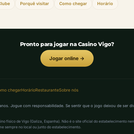
Clube
Porquê visitar
Como chegar
Horário
Pronto para jogar na Casino Vigo?
Jogar online →
mo chegar
Horário
Restaurante
Sobre nós
anos. Jogue com responsabilidade. Se sentir que o jogo deixou de ser di
no físico de Vigo (Galiza, Espanha). Não é o site oficial do estabelecimento ne
e sempre no local ou junto do estabelecimento.